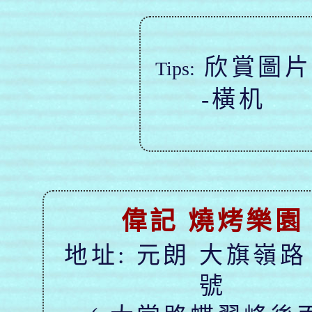
欣賞圖片
Tips:
-橫机
偉記 燒烤樂園
地址: 元朗 大旗嶺路 
號