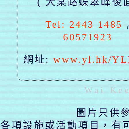
( 大棠路蝶翠峰後
Tel: 2443 1485
60571923
網址:
www.yl.hk/Y
Wai Ke
圖片只供參
各項設施或活動項目，有