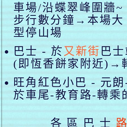
車場/沿蝶翠峰圍牆~
步行數分鐘→本場大
型停山場
巴士
- 於
又新街
巴士
(即恆香餅家附近)→
旺角
紅色小巴
- 元朗
於車尾-教育路-轉乘
各 區 巴 士
路