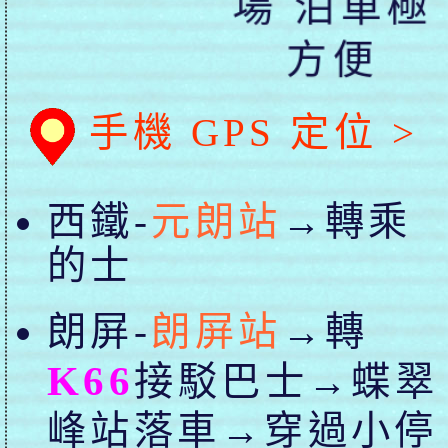
場 泊車極
方便
手機 GPS 定位 >
西鐵
-
元朗站
→轉乘
的士
朗屏-
朗屏站
→轉
K66
接駁巴士→蝶翠
峰站落車→穿過小停