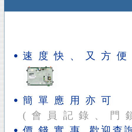
速 度 快 、 又 方 便
簡 單 應 用 亦 可
( 會 員 記 錄 、 門 鎖 
價 錢 實 惠 ,歡迎查