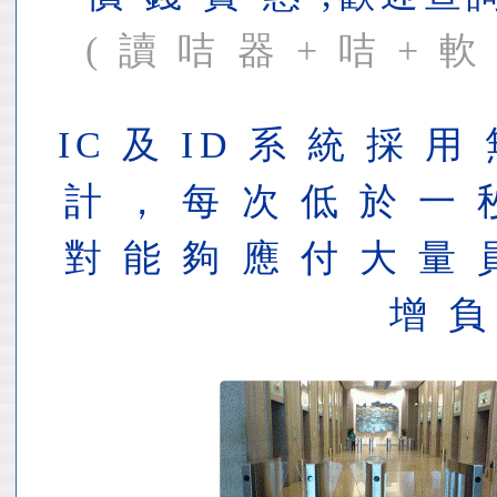
( 讀 咭 器 + 咭 + 軟
IC 及 ID 系 統 採 用
計 ， 每 次 低 於 一 
對 能 夠 應 付 大 量 
增 負