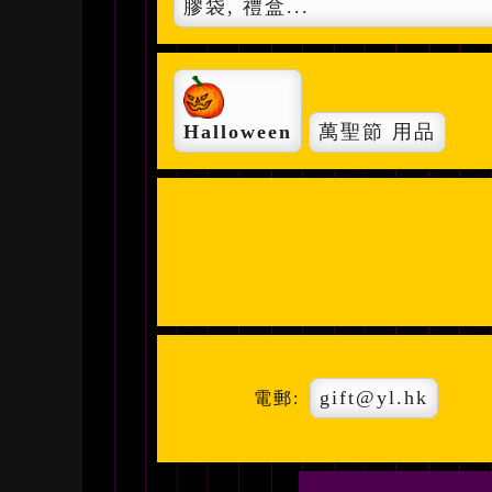
膠袋, 禮盒...
Halloween
萬聖節 用品
gift@yl.hk
電郵: