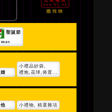
聖誕節
'mas
小禮品紗袋,
結婚
禮炮,花球,佈置...
其他
小禮物,
精選雜項