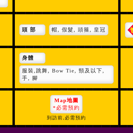
頭 部
帽, 假髮, 頭箍, 皇冠
身體
服裝,跳舞, Bow Tie, 頸及以下,
手, 腳
Map地圖
*必需預約
到訪前,
必需預約