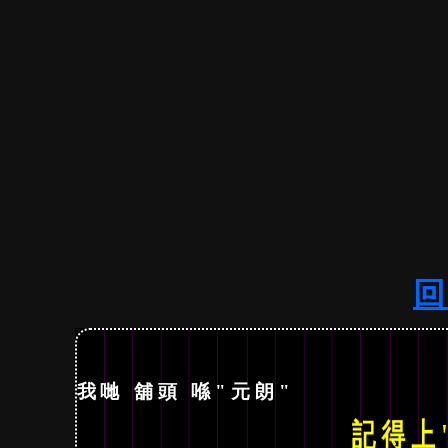
回
我哋 舖頭 喺"元朗"
記得上