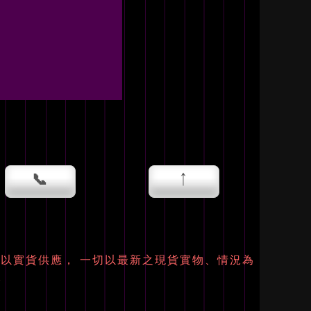
📞
↑
以實貨供應， 一切以最新之現貨實物、情況為
。