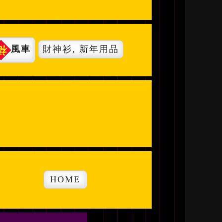
風車
財神衫,
新年用品
HOME