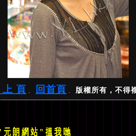
 上 頁
回首頁
版權所有，不得
。
。
"元朗網站"
搵我哋