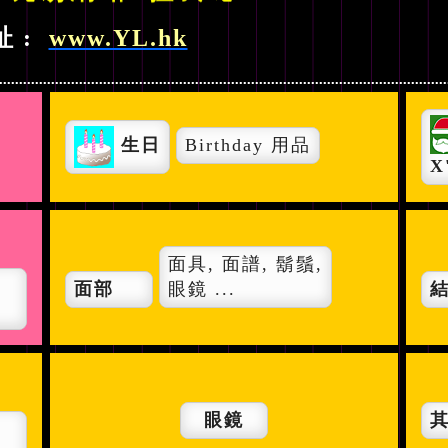
址 :
www.YL.hk
生日
Birthday 用品
X
面具, 面譜, 鬍鬚,
面部
眼鏡 ...
眼鏡