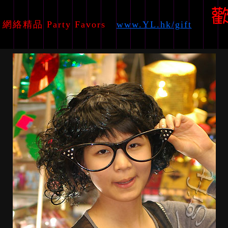
網絡精品 Party Favors
www.YL.hk/gift