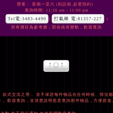
營業： 星期一至六 (到訪前,必需預約)
查詢時間: 11:30 am - 11:00 pm
Tel電:3483-4490
打氣棒 電:81357-227
(
)
所有價目為參考價，部份或有變動，
歡迎查詢
↑○↑
、款式交流之用， 並不保證每件物品在任何時候、情況都
準， 歡迎查詢，並清楚說明慾意查詢那件物品，方便跟進