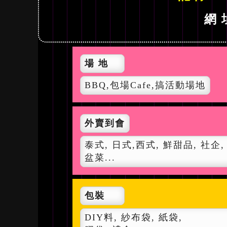
網 
場 地
BBQ,包場Cafe,搞活動場地
外賣到會
泰式, 日式,西式, 鮮甜品, 社企,
盆菜...
包裝
DIY料, 紗布袋, 紙袋,