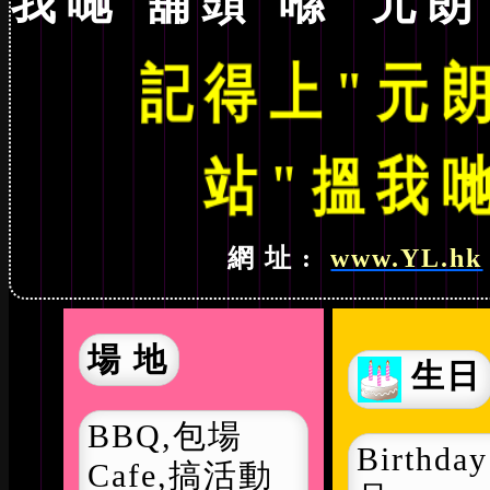
我哋 舖頭 喺"元朗
記得上"元
站"
搵我哋
網 址 :
www.YL.hk
場 地
生日
BBQ,包場
Birthda
Cafe,搞活動