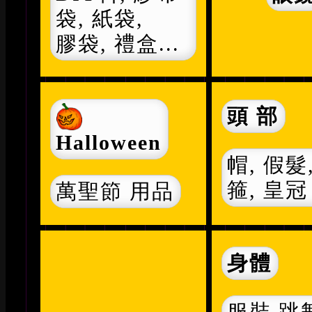
袋, 紙袋,
膠袋, 禮盒...
頭 部
Halloween
帽, 假髮
箍, 皇冠
萬聖節 用品
身體
服裝,跳