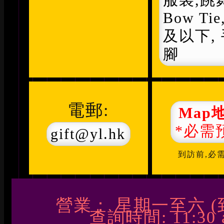
Bow Tie
及以下, 
腳
電郵:
Map
*必需
gift@yl.hk
到訪前,
必
營業： 星期一至六 
查詢時間: 11:30 a