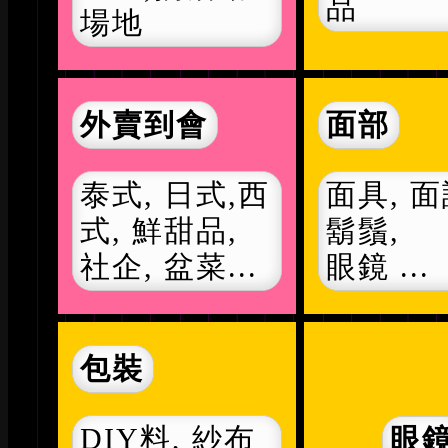
品
場地
外賣到會
面部
泰式, 日式,西
面具, 面
式, 鮮甜品,
鬍鬚,
社企, 盆菜...
眼鏡 ...
包裝
DIY料, 紗布
眼