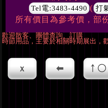
(
Tel電:3483-4490
打氣
所有價目為參考價，部
歡迎散客、團體查詢、訂購
時節用品，主要於相關時期展出，
x
⬅
↑○