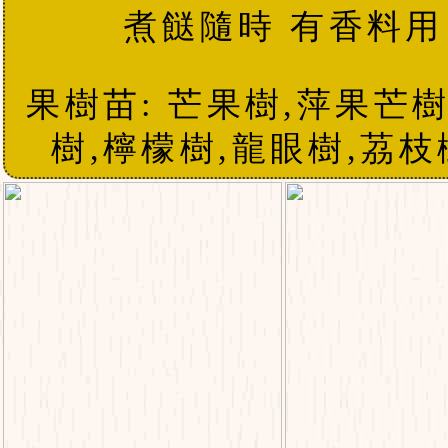
煮餸隨時 有香料用
果樹苗: 芒果樹,萍果芒樹
樹,檸檬樹,龍眼樹,茘枝樹