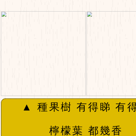
▲ 種果樹 有得睇 有
檸檬葉 都幾香