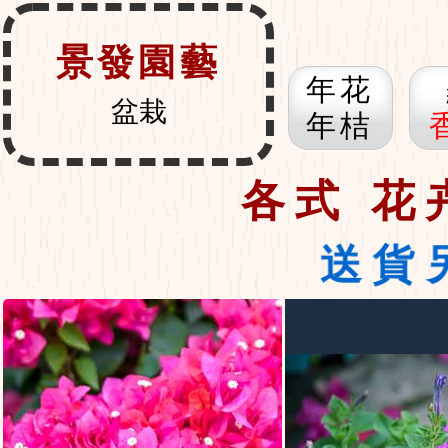
景發園藝
年花
盆栽
年桔
各式 花
送貨