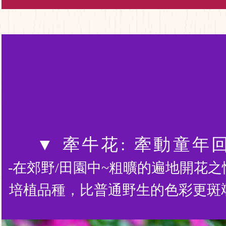
▼ 牽牛花: 牽動童年
-在郊野/田園中~粗曠的遍地開花
培植品種，比普通野生的色彩更斑