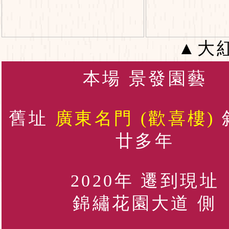
▲大
本場 景發園藝
舊址
廣東名門 (歡喜樓)
廿多年
2020年 遷到現址
錦繡花園大道 側