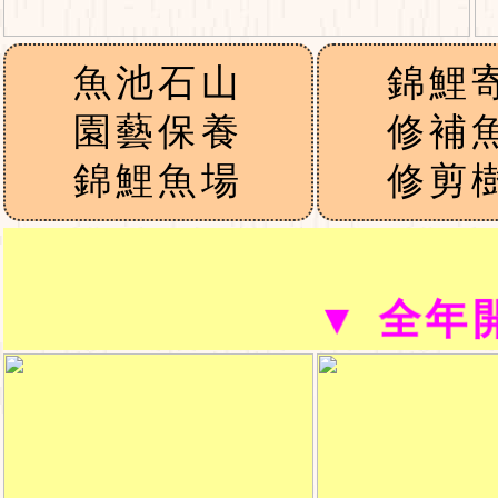
魚池石山
錦鯉
園藝保養
修補
錦鯉魚場
修剪
▼ 全年