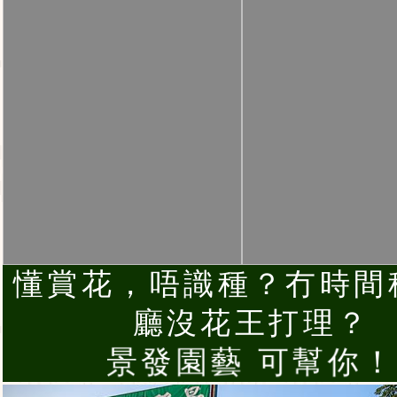
懂賞花，唔識種？冇時間
廳沒花王打理？
景發園藝 可幫你