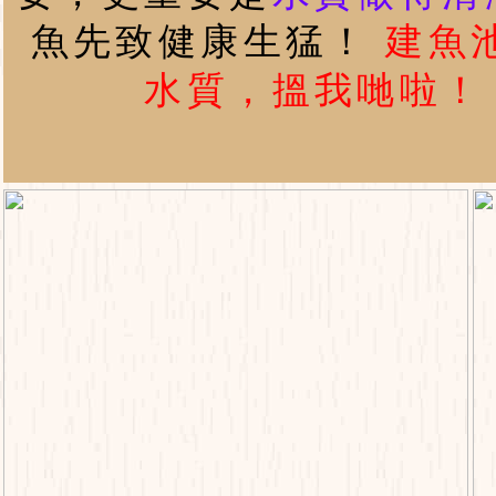
魚先致健康生猛！
建魚
水質，搵我哋啦！