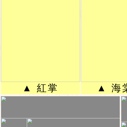
▲ 紅掌
▲ 海