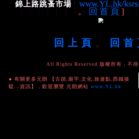
www.YL.hk/ksr
錦上路跳蚤市場
。
回 首 頁
]
。
回 上 頁
回 首
All Rights Reserved 版權所有，
● 有關更多元朗 【古蹟,廟宇,文化,旅遊點,西鐵接
駁...資訊】，歡迎瀏覽 元朗網站
www.YL.hk