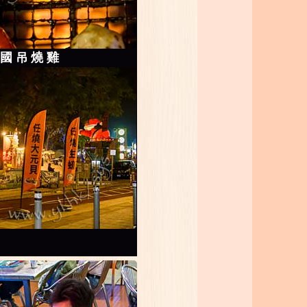
法國吊燒雞