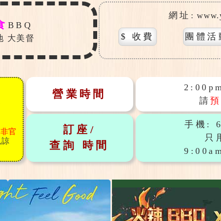
網址
: www.
食
BBQ
$
收費
團體
活
地 大美督
2:00pm
營業時間
及
請
手機: 6
訂座/
之
非官
只
見諒
查詢
時間
9:00am