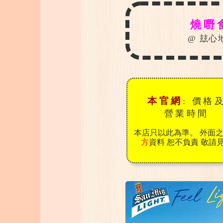
燒嘢
@ 玆心
本官網
:
價格
營業時間
本店只以此為準。 外面
方
資料
恕不負責
敬請