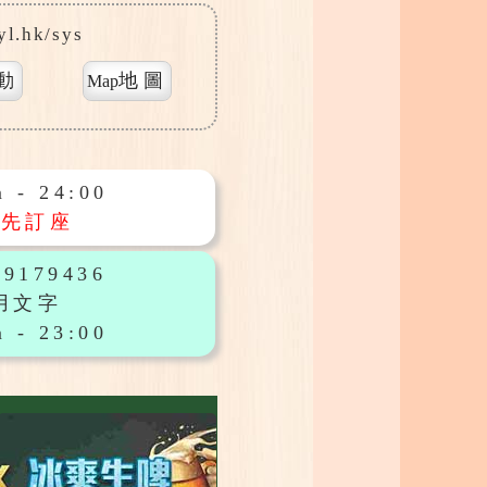
yl.hk/sys
動
地圖
Map
 - 24:00
預先訂座
9179436
用文字
 - 23:00