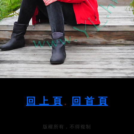
回 上 頁
回 首 頁
。
版權所有，不得複制