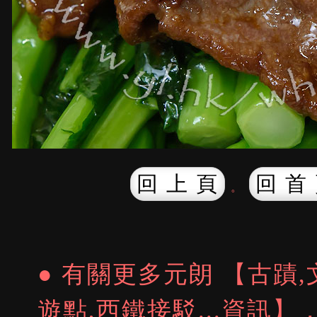
回 上 頁
回 首
。
● 有關更多元朗 【古蹟,
遊點,西鐵接駁...資訊】