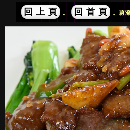
回 上 頁
回 首 頁
。
。蔚濠