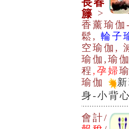
長春
籐
>
香薰瑜伽
鬆,
輪子
空瑜伽,
瑜伽,瑜
程
,孕婦
瑜伽
新
身-小背心.
會計/