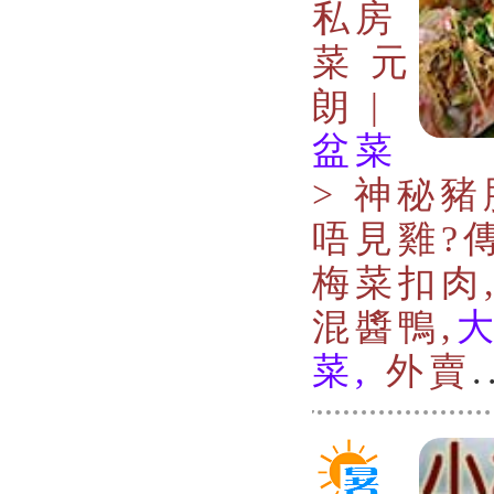
私房
菜 元
朗 |
盆菜
> 神秘豬
唔見雞?
梅菜扣肉
混醬鴨,
菜,
外賣
.