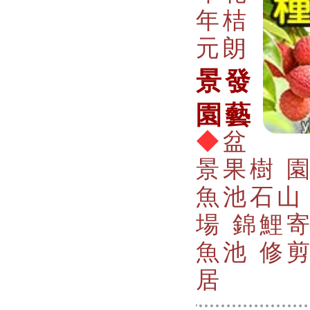
年桔
元朗
景發
園藝
◆
盆
景果樹 
魚池石山
場 錦鯉
魚池 修
居